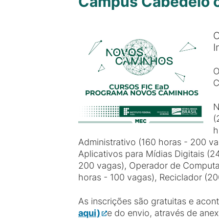
Campus Cabedelo o
O
I
O
C
N
(
h
Administrativo (160 horas - 200 v
Aplicativos para Mídias Digitais (
200 vagas), Operador de Computado
horas - 100 vagas), Reciclador (2
As inscrições são gratuitas e acon
aqui)
e do envio, através de anex