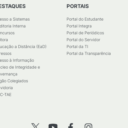
ESTAQUES
PORTAIS
esso a Sistemas
Portal do Estudante
ditoria Interna
Portal Integra
ncursos
Portal de Periódicos
itora
Portal do Servidor
ucação a Distância (EaD)
Portal da TI
ressos
Portal da Transparência
esso à Informação
cleo de Integridade e
vernança
gão Colegiados
vidoria
C-TAE