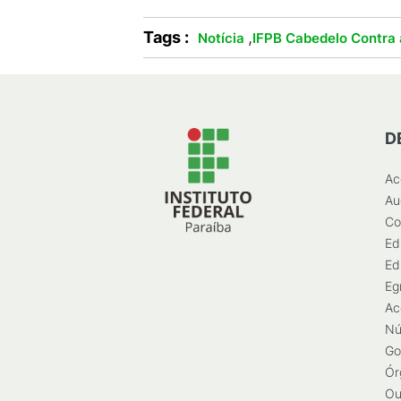
Tags :
,
Notícia
IFPB Cabedelo Contra
D
Ac
Au
Co
Ed
Ed
Eg
Ac
Nú
Go
Ór
Ou