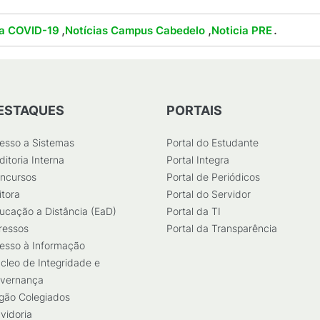
,
,
.
 a COVID-19
Notícias Campus Cabedelo
Noticia PRE
ESTAQUES
PORTAIS
esso a Sistemas
Portal do Estudante
ditoria Interna
Portal Integra
ncursos
Portal de Periódicos
itora
Portal do Servidor
ucação a Distância (EaD)
Portal da TI
ressos
Portal da Transparência
esso à Informação
cleo de Integridade e
vernança
gão Colegiados
vidoria