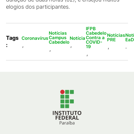
elogios dos participantes.
IFPB
Notícias
Cabedelo
Notícias
Not
Campus
Contra a
Tags
Coronavírus
Notícia
PRE
Ea
Cabedelo
COVID-
:
,
,
,
.
19
,
,