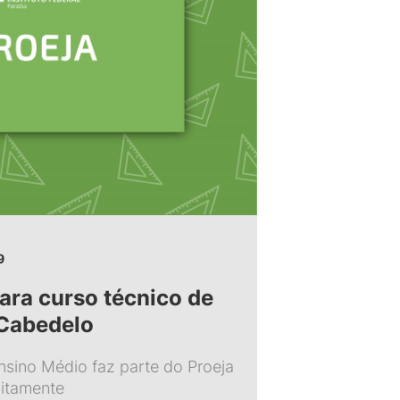
9
ara curso técnico de
 Cabedelo
nsino Médio faz parte do Proeja
uitamente