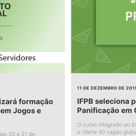
11 DE DEZEMBRO DE 201
IFPB seleciona p
izará formação
Panificação em
 em Jogos e
O curso integrado ao E
e oferta 40 vagas grat
ias 20 e 21 de