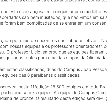
u que está esperançosa em conquistar uma medalha e
 abordados são bem inusitados, que não vimos em sal
ue foram bem complicadas de se entrar em um consenso
orçado por meio de encontros nos sábados letivos: “N
com nossas equipes e os professores orientadores”, 
u. O professor Lício lembrou que as equipes fizeram um
esquisar as fontes para uma das etapas da Olimpíada
bém estão classificadas, duas do Campus João Pess
 equipes das 8 paraibanas classificadas.
nscreveu nesta 11ªedição 18.500 equipes em todo Brasi
PB participou com 7 equipes. A equipe do Campus Ca
alha de bronze. O resultado desta edição será divul