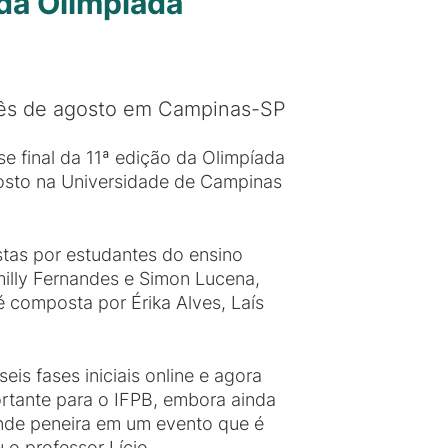
da Olimpíada
 mês de agosto em Campinas-SP
e final da 11ª edição da Olimpíada
agosto na Universidade de Campinas
as por estudantes do ensino
milly Fernandes e Simon Lucena,
é composta por Érika Alves, Laís
s fases iniciais online e agora
ortante para o IFPB, embora ainda
nde peneira em um evento que é
 o professor Lício.