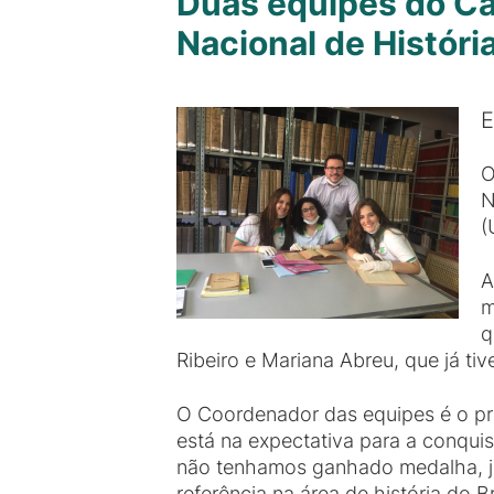
Duas equipes do Ca
Nacional de Históri
E
O
N
(
A
m
q
Ribeiro e Mariana Abreu, que já ti
O Coordenador das equipes é o pro
está na expectativa para a conqui
não tenhamos ganhado medalha, já
referência na área de história do B