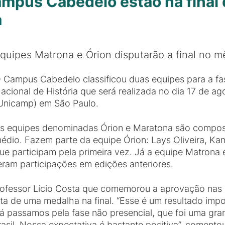
mpus Cabedelo estão na final 
a
quipes Matrona e Órion disputarão a final no
 Campus Cabedelo classificou duas equipes para a fas
acional de História que será realizada no dia 17 de 
Unicamp) em São Paulo.
s equipes denominadas Órion e Maratona são compost
édio. Fazem parte da equipe Órion: Lays Oliveira, Ka
ue participam pela primeira vez. Já a equipe Matrona 
veram participações em edições anteriores.
fessor Lício Costa que comemorou a aprovação nas sei
sta de uma medalha na final. “Esse é um resultado imp
 passamos pela fase não presencial, que foi uma gra
rasil. Nossa expectativa é bastante positiva”, comentou