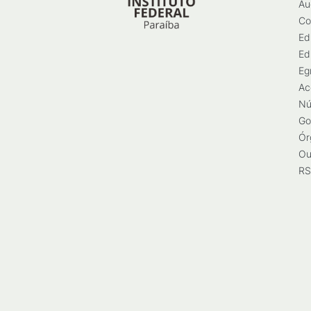
Au
Co
Ed
Ed
Eg
Ac
Nú
Go
Ór
Ou
RS