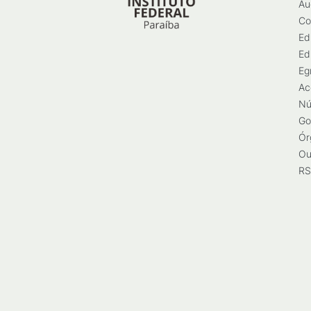
Au
Co
Ed
Ed
Eg
Ac
Nú
Go
Ór
Ou
RS