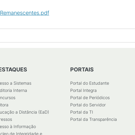
 Remanescentes.pdf
(
PDF
/
129
KB
)
ESTAQUES
PORTAIS
esso a Sistemas
Portal do Estudante
ditoria Interna
Portal Integra
ncursos
Portal de Periódicos
itora
Portal do Servidor
ucação a Distância (EaD)
Portal da TI
ressos
Portal da Transparência
esso à Informação
cleo de Integridade e