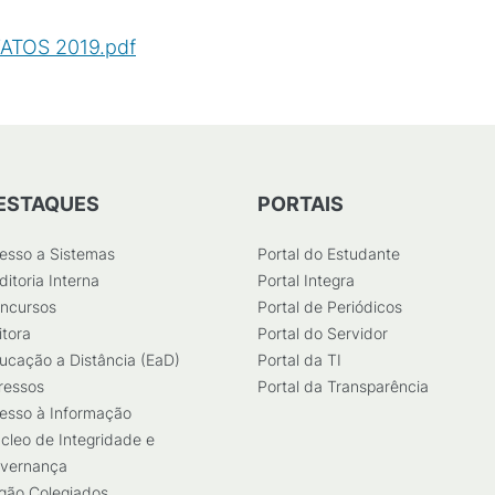
ATOS 2019.pdf
(
PDF
/
108
KB
)
ESTAQUES
PORTAIS
esso a Sistemas
Portal do Estudante
ditoria Interna
Portal Integra
ncursos
Portal de Periódicos
itora
Portal do Servidor
ucação a Distância (EaD)
Portal da TI
ressos
Portal da Transparência
esso à Informação
cleo de Integridade e
vernança
gão Colegiados