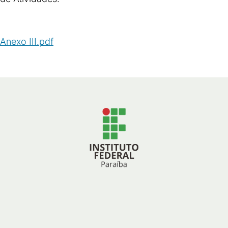
Anexo III.pdf
(
PDF
/
73
KB
)