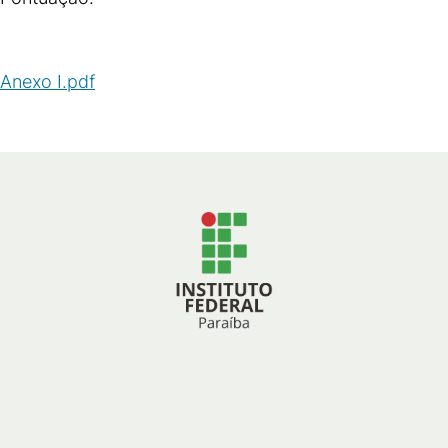
Anexo I.pdf
(
PDF
/
74
KB
)