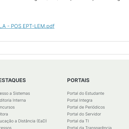
LA - POS EPT-LEM.pdf
(
PDF
/
1
MB
)
ESTAQUES
PORTAIS
esso a Sistemas
Portal do Estudante
ditoria Interna
Portal Integra
ncursos
Portal de Periódicos
itora
Portal do Servidor
ucação a Distância (EaD)
Portal da TI
ressos
Portal da Transparência