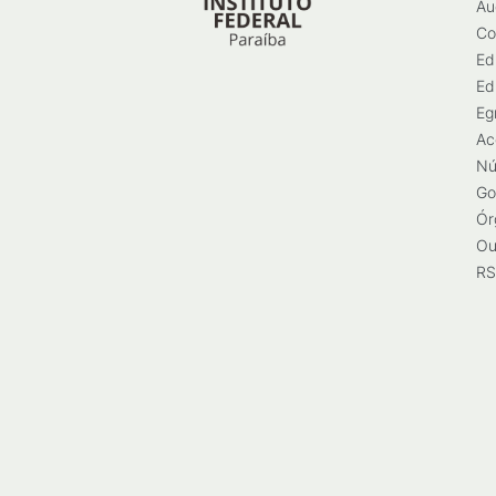
Au
Co
Ed
Ed
Eg
Ac
Nú
Go
Ór
Ou
RS