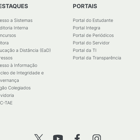
ESTAQUES
PORTAIS
esso a Sistemas
Portal do Estudante
ditoria Interna
Portal Integra
ncursos
Portal de Periódicos
itora
Portal do Servidor
ucação a Distância (EaD)
Portal da TI
ressos
Portal da Transparência
esso à Informação
cleo de Integridade e
vernança
gão Colegiados
vidoria
C-TAE