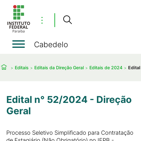
⋮
Cabedelo
Editais
Editais da Direção Geral
Editais de 2024
Edita
Edital n° 52/2024 - Direção
Geral
Processo Seletivo Simplificado para Contratação
de Estagiário (Não Obrigatório) no IFPB -