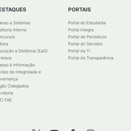
ESTAQUES
PORTAIS
esso a Sistemas
Portal do Estudante
ditoria Interna
Portal Integra
ncursos
Portal de Periódicos
itora
Portal do Servidor
ucação a Distância (EaD)
Portal da TI
ressos
Portal da Transparência
esso à Informação
cleo de Integridade e
vernança
gão Colegiados
vidoria
C-TAE