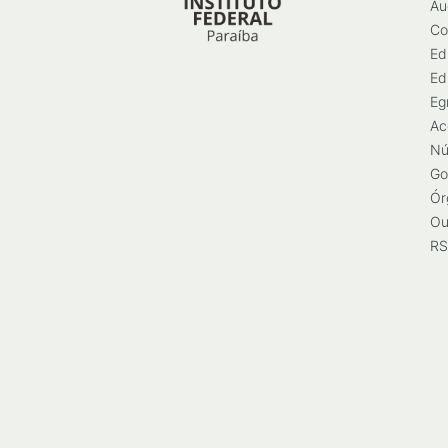
Au
Co
Ed
Ed
Eg
Ac
Nú
Go
Ór
Ou
RS