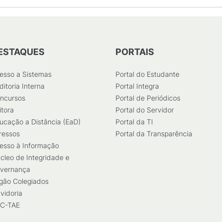
ESTAQUES
PORTAIS
esso a Sistemas
Portal do Estudante
ditoria Interna
Portal Integra
ncursos
Portal de Periódicos
itora
Portal do Servidor
ucação a Distância (EaD)
Portal da TI
ressos
Portal da Transparência
esso à Informação
cleo de Integridade e
vernança
gão Colegiados
vidoria
C-TAE