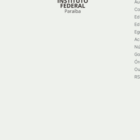
Au
Co
Ed
Ed
Eg
Ac
Nú
Go
Ór
Ou
RS