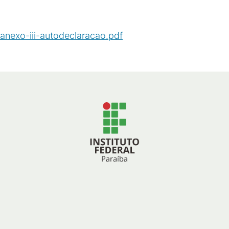
anexo-iii-autodeclaracao.pdf
(
PDF
/
1
MB
)