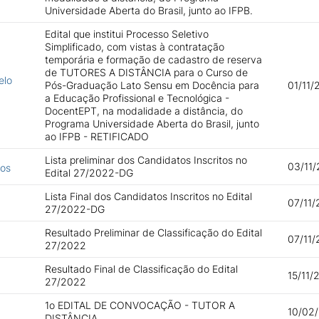
Universidade Aberta do Brasil, junto ao IFPB.
Edital que institui Processo Seletivo
Simplificado, com vistas à contratação
temporária e formação de cadastro de reserva
de TUTORES A DISTÂNCIA para o Curso de
elo
Pós-Graduação Lato Sensu em Docência para
01/11/
a Educação Profissional e Tecnológica -
DocentEPT, na modalidade a distância, do
Programa Universidade Aberta do Brasil, junto
ao IFPB - RETIFICADO
Lista preliminar dos Candidatos Inscritos no
03/11/
tos
Edital 27/2022-DG
Lista Final dos Candidatos Inscritos no Edital
07/11/
27/2022-DG
Resultado Preliminar de Classificação do Edital
07/11/
27/2022
Resultado Final de Classificação do Edital
15/11/
27/2022
1o EDITAL DE CONVOCAÇÃO - TUTOR A
10/02/
DISTÂNCIA