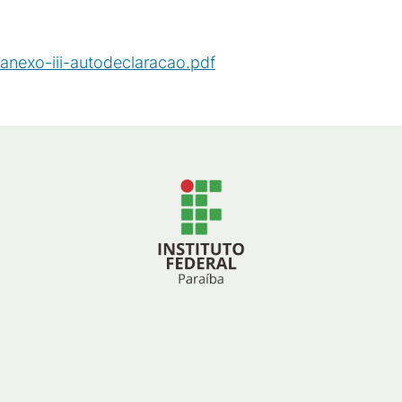
anexo-iii-autodeclaracao.pdf
(
PDF
/
1
MB
)