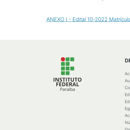
ANEXO I - Edital 10-2022 Matrícu
D
Ac
Au
Co
Ed
Ed
Eg
Ac
Nú
Go