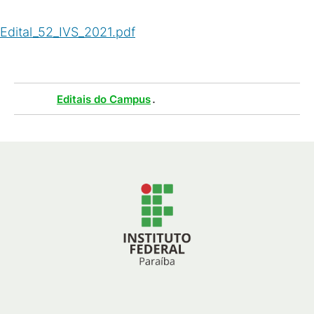
Edital_52_IVS_2021.pdf
(
PDF
/
1
MB
)
Tags :
.
Editais do Campus