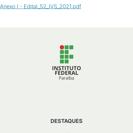
Anexo I - Edital_52_IVS_2021.pdf
(
PDF
/
868
KB
)
DESTAQUES