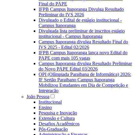
Final do PAPE
IFPB Campus Itaporanga Divulga Resultado
Preliminar do IVS 2026
Divulgado o Edital de estágio institucional -
Campus Itaporanga
Divulgada lista preliminar de inscritos estágio
institucional - Campus Itaporanga
Campus Itaporanga divulga Resultado Final do
IVS 2025 - Edital 02/2026
IFPB Campus Itaporanga lança novo Edital do
PAPE com mais 105 vagas
Campus Itaporanga divulga Resultado Preliminar
do Novo PAPE Edital 03/2026
OPI (Olímpiada Paraibana de Informática) 2026:
IF Sertão Paraibano Campus Itaporanga
Mobilizou Estudantes em Dia de Competição e
Integração
João Pessoa
Institucional
Ensino
Pesquisa e Inovação
Extensão e Cultura
Desafios Acadêmicos
Pós-Graduação
Administração e Finanças