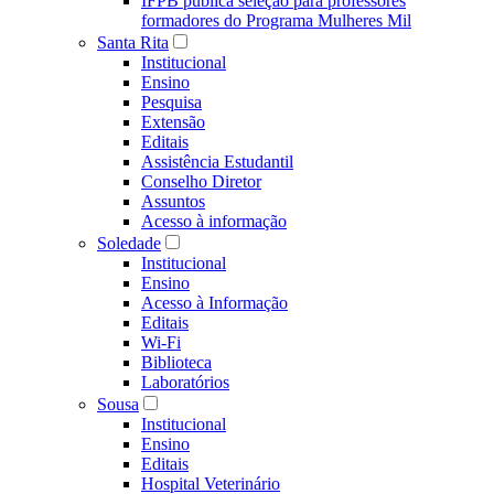
IFPB publica seleção para professores
formadores do Programa Mulheres Mil
Santa Rita
Institucional
Ensino
Pesquisa
Extensão
Editais
Assistência Estudantil
Conselho Diretor
Assuntos
Acesso à informação
Soledade
Institucional
Ensino
Acesso à Informação
Editais
Wi-Fi
Biblioteca
Laboratórios
Sousa
Institucional
Ensino
Editais
Hospital Veterinário