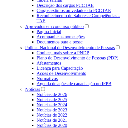
Tabela salarial
Descrição dos cargos PCCTAE
Cargos extintos ou vedados do PCCTAE
Reconhecimento de Saberes e Competências -
TAE
Aprovados em concurso público
Página Inicial
Acompanhe as nomeações
Documentos para a posse
Política Nacional de Desenvolvimento de Pessoas
Conheça mais sobre a PNDP
Plano de Desenvolvimento de Pessoas (PDP)
Afastamentos
Licença para Capacitação
Ações de Desenvolvimento
Normativos
Agenda de ações de capacitação no IFPB
Notícias
Notícias de 2026
Notícias de 2025
Notícias de 2024
Notícias de 2023
Notícias de 2022
Notícias de 2021
Notícias de 2020