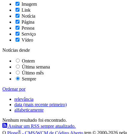
Imagem
Link
Notícia
Página
Pessoa
Serviço
Vídeo
Notícias desde
Ontem
Última semana
Último mês
Sempre
Ordenar por
relevância
data (mais recente primeiro)
alfabeticamente
Nenhum resultado foi encontrado.
Assinar um RSS sempre atualizado.
®
O
Plone
- CMS/WCM de Código Aberto
tem
©
2000-2026 pela