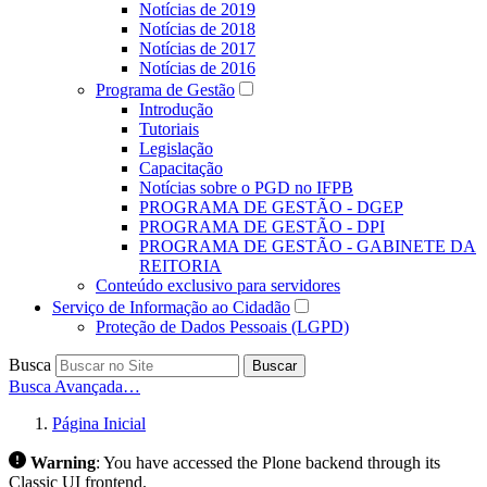
Notícias de 2019
Notícias de 2018
Notícias de 2017
Notícias de 2016
Programa de Gestão
Introdução
Tutoriais
Legislação
Capacitação
Notícias sobre o PGD no IFPB
PROGRAMA DE GESTÃO - DGEP
PROGRAMA DE GESTÃO - DPI
PROGRAMA DE GESTÃO - GABINETE DA
REITORIA
Conteúdo exclusivo para servidores
Serviço de Informação ao Cidadão
Proteção de Dados Pessoais (LGPD)
Busca
Buscar
Busca Avançada…
Página Inicial
Warning
:
You have accessed the Plone backend through its
Classic UI frontend.