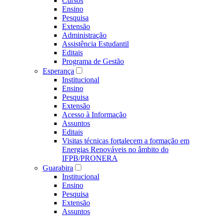
Cursos
Ensino
Pesquisa
Extensão
Administração
Assistência Estudantil
Editais
Programa de Gestão
Esperança
Institucional
Ensino
Pesquisa
Extensão
Acesso à Informação
Assuntos
Editais
Visitas técnicas fortalecem a formação em
Energias Renováveis no âmbito do
IFPB/PRONERA
Guarabira
Institucional
Ensino
Pesquisa
Extensão
Assuntos