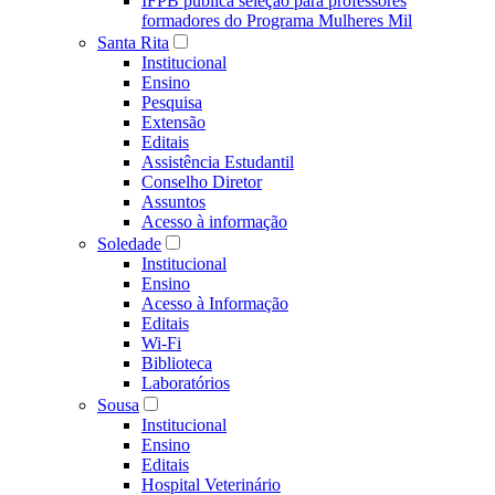
IFPB publica seleção para professores
formadores do Programa Mulheres Mil
Santa Rita
Institucional
Ensino
Pesquisa
Extensão
Editais
Assistência Estudantil
Conselho Diretor
Assuntos
Acesso à informação
Soledade
Institucional
Ensino
Acesso à Informação
Editais
Wi-Fi
Biblioteca
Laboratórios
Sousa
Institucional
Ensino
Editais
Hospital Veterinário