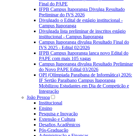
Final do PAPE
IFPB Campus Itaporanga Divulga Resultado
Preliminar do IVS 2026
Divulgado o Edital de estágio institucional -
Campus Itaporanga
Divulgada lista preliminar de inscritos estágio
institucional - Campus Itaporanga
Campus Itaporanga divulga Resultado Final do
IVS 2025 - Edital 02/2026
IFPB Campus Itaporanga lança novo Edital do
PAPE com mais 105 vagas
Campus Itaporanga divulga Resultado Preliminar
do Novo PAPE Edital 03/2026
OPI (Olímpiada Paraibana de Informática) 2026:
IF Sertão Paraibano Campus Itaporanga
Mobilizou Estudantes em Dia de Competição e
Integração
João Pessoa
Institucional
Ensino
Pesquisa e Inovação
Extensão e Cultura
Desafios Acadêmicos
Pós-Graduação
Administração e Finanças