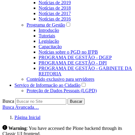
Notícias de 2019
Notícias de 2018
Notícias de 2017
Notícias de 2016
Programa de Gestão
Introdução
Tutoriais
Legislação
Capacitação
Notícias sobre o PGD no IFPB
PROGRAMA DE GESTÃO - DGEP
PROGRAMA DE GESTÃO - DPI
PROGRAMA DE GESTÃO - GABINETE DA
REITORIA
Conteúdo exclusivo para servidores
Serviço de Informação ao Cidadão
Proteção de Dados Pessoais (LGPD)
Busca
Buscar
Busca Avançada…
Página Inicial
Warning
:
You have accessed the Plone backend through its
Classic UI frontend.