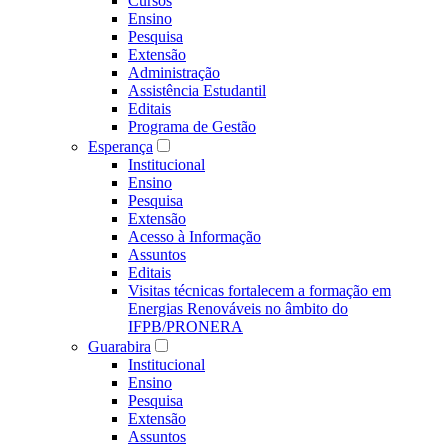
Cursos
Ensino
Pesquisa
Extensão
Administração
Assistência Estudantil
Editais
Programa de Gestão
Esperança
Institucional
Ensino
Pesquisa
Extensão
Acesso à Informação
Assuntos
Editais
Visitas técnicas fortalecem a formação em
Energias Renováveis no âmbito do
IFPB/PRONERA
Guarabira
Institucional
Ensino
Pesquisa
Extensão
Assuntos