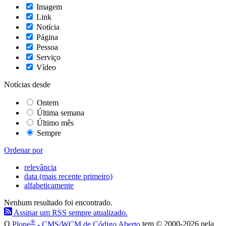
Imagem
Link
Notícia
Página
Pessoa
Serviço
Vídeo
Notícias desde
Ontem
Última semana
Último mês
Sempre
Ordenar por
relevância
data (mais recente primeiro)
alfabeticamente
Nenhum resultado foi encontrado.
Assinar um RSS sempre atualizado.
®
O
Plone
- CMS/WCM de Código Aberto
tem
©
2000-2026 pela