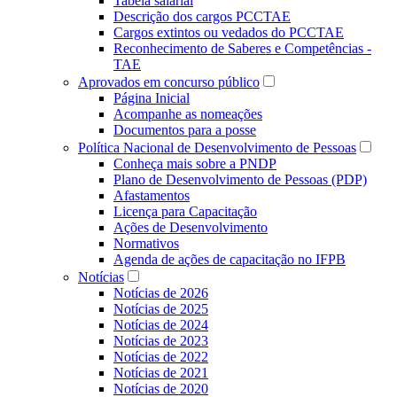
Tabela salarial
Descrição dos cargos PCCTAE
Cargos extintos ou vedados do PCCTAE
Reconhecimento de Saberes e Competências -
TAE
Aprovados em concurso público
Página Inicial
Acompanhe as nomeações
Documentos para a posse
Política Nacional de Desenvolvimento de Pessoas
Conheça mais sobre a PNDP
Plano de Desenvolvimento de Pessoas (PDP)
Afastamentos
Licença para Capacitação
Ações de Desenvolvimento
Normativos
Agenda de ações de capacitação no IFPB
Notícias
Notícias de 2026
Notícias de 2025
Notícias de 2024
Notícias de 2023
Notícias de 2022
Notícias de 2021
Notícias de 2020