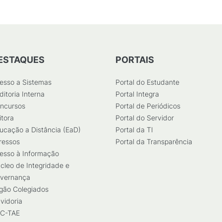
ESTAQUES
PORTAIS
esso a Sistemas
Portal do Estudante
ditoria Interna
Portal Integra
ncursos
Portal de Periódicos
itora
Portal do Servidor
ucação a Distância (EaD)
Portal da TI
ressos
Portal da Transparência
esso à Informação
cleo de Integridade e
vernança
gão Colegiados
vidoria
C-TAE