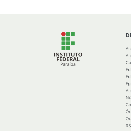
D
Ac
Au
Co
Ed
Ed
Eg
Ac
Nú
Go
Ór
Ou
RS