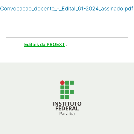
Convocacao_docente_-_Edital_61-2024_assinado.pdf
(
PDF
/
230
KB
)
Tags :
.
Editais da PROEXT