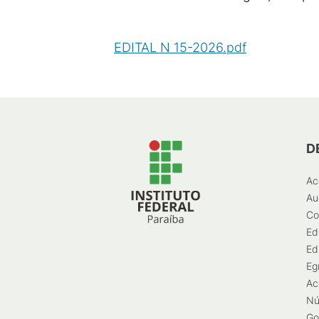
EDITAL N 15-2026.pdf
(
PDF
/
48
K
D
Ac
Au
Co
Ed
Ed
Eg
Ac
Nú
Go