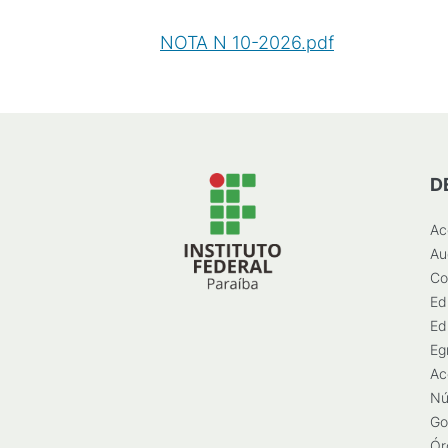
NOTA N 10-2026.pdf
(
PDF
/
336
KB
D
Ac
Au
Co
Ed
Ed
Eg
Ac
Nú
Go
Ór