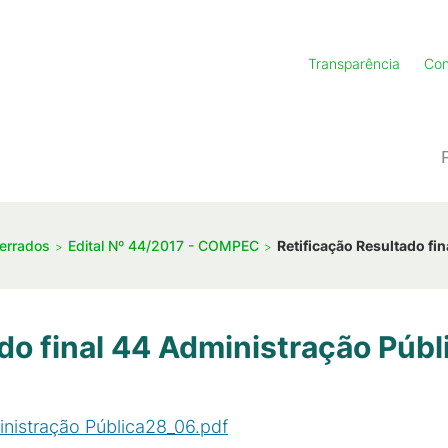
Transparência
Con
errados
Edital Nº 44/2017 - COMPEC
Retificação Resultado fi
ado final 44 Administração Púb
inistração Pública28_06.pdf
(
PDF
/
60
KB
)