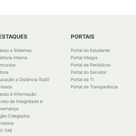
ESTAQUES
PORTAIS
esso a Sistemas
Portal do Estudante
ditoria Interna
Portal Integra
ncursos
Portal de Periódicos
itora
Portal do Servidor
ucação a Distância (EaD)
Portal da TI
ressos
Portal da Transparência
esso à Informação
cleo de Integridade e
vernança
gão Colegiados
vidoria
C-TAE