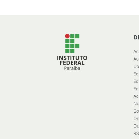
D
Ac
Au
Co
Ed
Ed
Eg
Ac
Nú
Go
Ór
Ou
RS