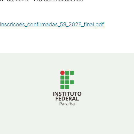
inscricoes_confirmadas_59_2026_final.pdf
(
PDF
/
63
KB
)