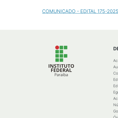
COMUNICADO - EDITAL 175-2025
D
Ac
Au
Co
Ed
Ed
Eg
Ac
Nú
Go
Ór