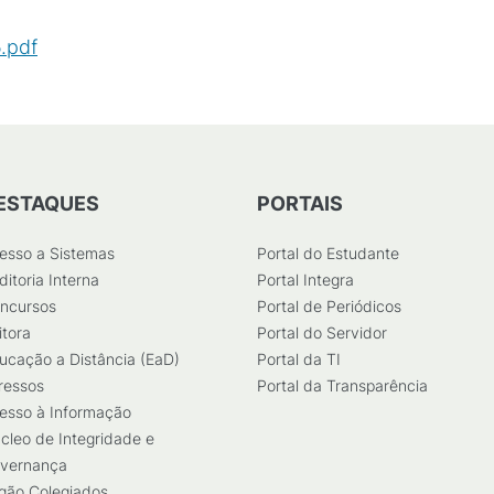
.pdf
(
PDF
/
121
KB
)
ESTAQUES
PORTAIS
esso a Sistemas
Portal do Estudante
ditoria Interna
Portal Integra
ncursos
Portal de Periódicos
itora
Portal do Servidor
ucação a Distância (EaD)
Portal da TI
ressos
Portal da Transparência
esso à Informação
cleo de Integridade e
vernança
gão Colegiados