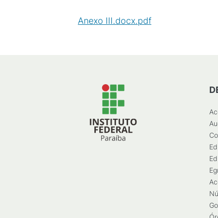
Anexo III.docx.pdf
(
PDF
/
80
KB
)
D
Ac
Au
Co
Ed
Ed
Eg
Ac
Nú
Go
Ór