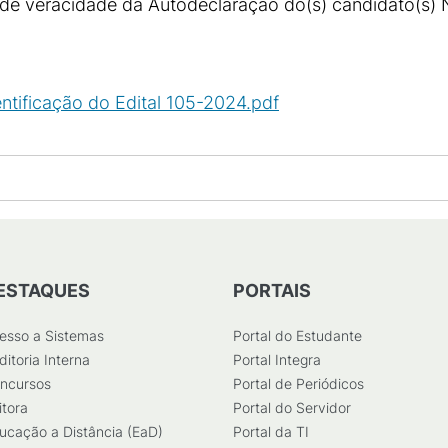
o de veracidade da Autodeclaração do(s) candidato(s) 
ntificação do Edital 105-2024.pdf
(
PDF
/
440
KB
)
ESTAQUES
PORTAIS
esso a Sistemas
Portal do Estudante
ditoria Interna
Portal Integra
ncursos
Portal de Periódicos
itora
Portal do Servidor
ucação a Distância (EaD)
Portal da TI