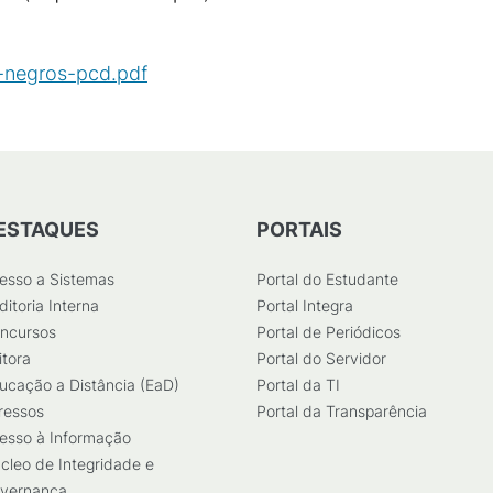
-negros-pcd.pdf
(
PDF
/
193
KB
)
ESTAQUES
PORTAIS
esso a Sistemas
Portal do Estudante
ditoria Interna
Portal Integra
ncursos
Portal de Periódicos
itora
Portal do Servidor
ucação a Distância (EaD)
Portal da TI
ressos
Portal da Transparência
esso à Informação
cleo de Integridade e
vernança