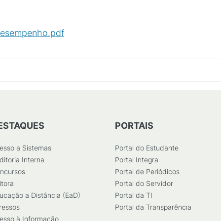
 desempenho.pdf
(
PDF
/
189
KB
)
ESTAQUES
PORTAIS
esso a Sistemas
Portal do Estudante
ditoria Interna
Portal Integra
ncursos
Portal de Periódicos
itora
Portal do Servidor
ucação a Distância (EaD)
Portal da TI
ressos
Portal da Transparência
esso à Informação