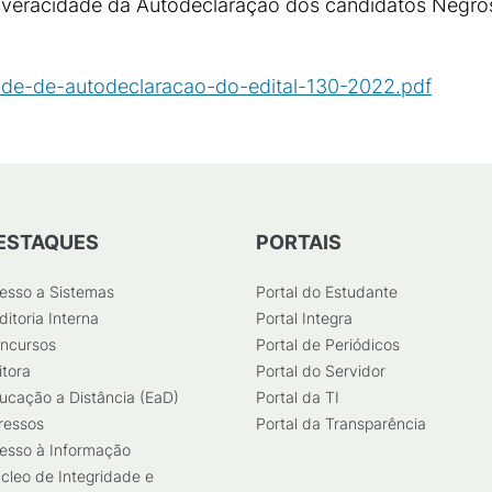
e veracidade da Autodeclaração dos candidatos Negros
ade-de-autodeclaracao-do-edital-130-2022.pdf
(
PDF
/
ESTAQUES
PORTAIS
esso a Sistemas
Portal do Estudante
ditoria Interna
Portal Integra
ncursos
Portal de Periódicos
itora
Portal do Servidor
ucação a Distância (EaD)
Portal da TI
ressos
Portal da Transparência
esso à Informação
cleo de Integridade e