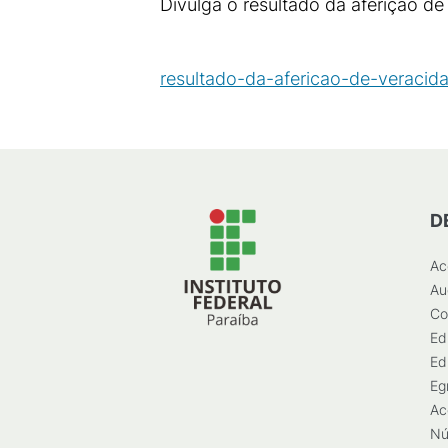
Divulga o resultado da aferição d
resultado-da-afericao-de-veracid
D
Ac
Au
Co
Ed
Ed
Eg
Ac
Nú