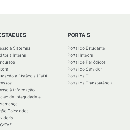
ESTAQUES
PORTAIS
esso a Sistemas
Portal do Estudante
ditoria Interna
Portal Integra
ncursos
Portal de Periódicos
itora
Portal do Servidor
ucação a Distância (EaD)
Portal da TI
ressos
Portal da Transparência
esso à Informação
cleo de Integridade e
vernança
gão Colegiados
vidoria
C-TAE