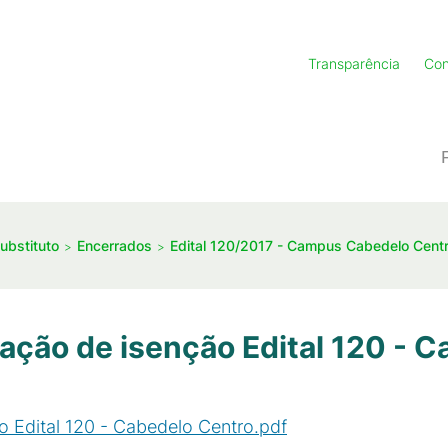
Transparência
Con
ubstituto
Encerrados
Edital 120/2017 - Campus Cabedelo Cent
tação de isenção Edital 120 - 
o Edital 120 - Cabedelo Centro.pdf
(
PDF
/
18
KB
)