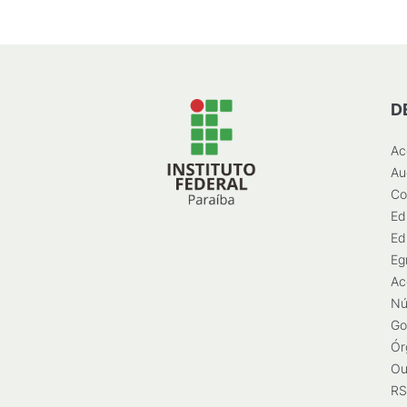
D
Ac
Au
Co
Ed
Ed
Eg
Ac
Nú
Go
Ór
Ou
RS