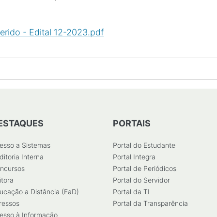
erido - Edital 12-2023.pdf
(
PDF
/
124
KB
)
ESTAQUES
PORTAIS
esso a Sistemas
Portal do Estudante
ditoria Interna
Portal Integra
ncursos
Portal de Periódicos
itora
Portal do Servidor
ucação a Distância (EaD)
Portal da TI
ressos
Portal da Transparência
esso à Informação