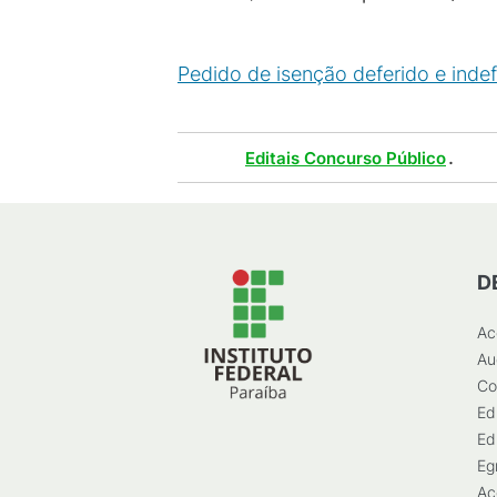
Pedido de isenção deferido e indef
Tags :
.
Editais Concurso Público
D
Ac
Au
Co
Ed
Ed
Eg
Ac