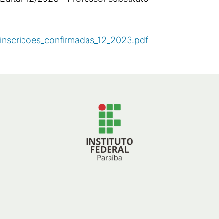
inscricoes_confirmadas_12_2023.pdf
(
PDF
/
63
KB
)