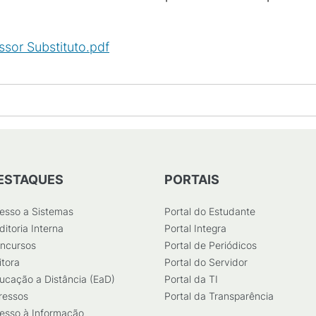
ssor Substituto.pdf
(
PDF
/
1
MB
)
ESTAQUES
PORTAIS
esso a Sistemas
Portal do Estudante
ditoria Interna
Portal Integra
ncursos
Portal de Periódicos
itora
Portal do Servidor
ucação a Distância (EaD)
Portal da TI
ressos
Portal da Transparência
esso à Informação