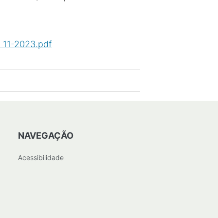
l 11-2023.pdf
(
PDF
/
622
KB
)
NAVEGAÇÃO
Acessibilidade