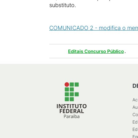
substituto.
COMUNICADO 2 - modifica o membro
Tags :
.
Editais Concurso Público
D
Ac
Au
Co
Ed
Ed
Eg