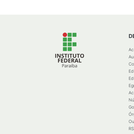
D
Ac
Au
Co
Ed
Ed
Eg
Ac
Nú
Go
Ór
Ou
RS