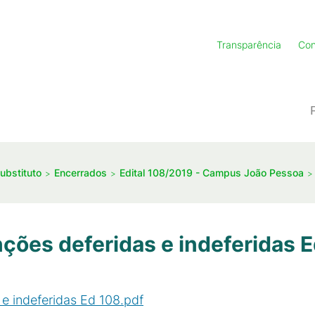
Transparência
Con
ubstituto
Encerrados
Edital 108/2019 - Campus João Pessoa
nções deferidas e indeferidas 
 e indeferidas Ed 108.pdf
(
PDF
/
403
KB
)