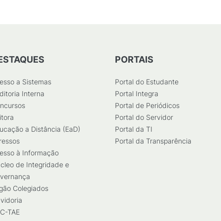
ESTAQUES
PORTAIS
esso a Sistemas
Portal do Estudante
ditoria Interna
Portal Integra
ncursos
Portal de Periódicos
itora
Portal do Servidor
ucação a Distância (EaD)
Portal da TI
ressos
Portal da Transparência
esso à Informação
cleo de Integridade e
vernança
gão Colegiados
vidoria
C-TAE