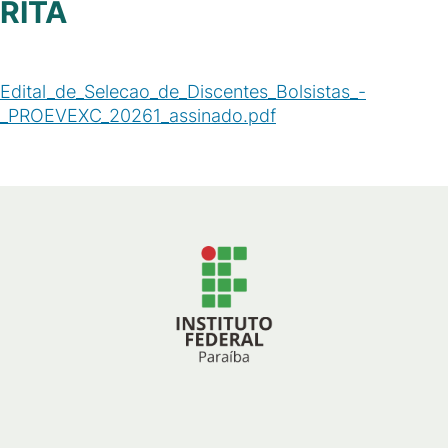
RITA
Edital_de_Selecao_de_Discentes_Bolsistas_-
_PROEVEXC_20261_assinado.pdf
(
PDF
/
382
KB
)