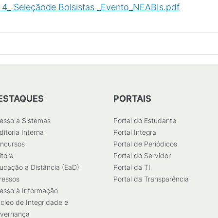
_ Seleçãode Bolsistas _Evento_NEABIs.pdf
(
PDF
/
76
ESTAQUES
PORTAIS
esso a Sistemas
Portal do Estudante
ditoria Interna
Portal Integra
ncursos
Portal de Periódicos
itora
Portal do Servidor
ucação a Distância (EaD)
Portal da TI
ressos
Portal da Transparência
esso à Informação
cleo de Integridade e
vernança