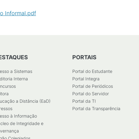
o Informal.pdf
(
PDF
/
502
KB
)
ESTAQUES
PORTAIS
esso a Sistemas
Portal do Estudante
ditoria Interna
Portal Integra
ncursos
Portal de Periódicos
itora
Portal do Servidor
ucação a Distância (EaD)
Portal da TI
ressos
Portal da Transparência
esso à Informação
cleo de Integridade e
vernança
gão Colegiados