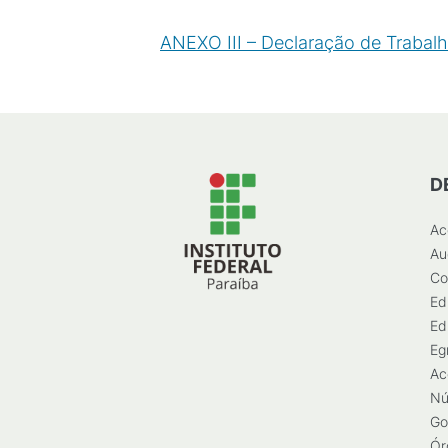
ANEXO III – Declaração de Trabalh
D
Ac
Au
Co
Ed
Ed
Eg
Ac
Nú
Go
Ór