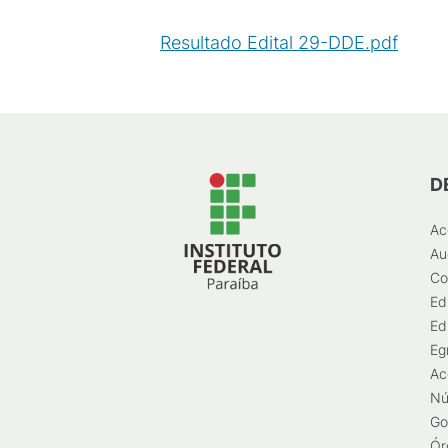
Resultado Edital 29-DDE.pdf
(
PDF
D
Ac
Au
Co
Ed
Ed
Eg
Ac
Nú
Go
Ór