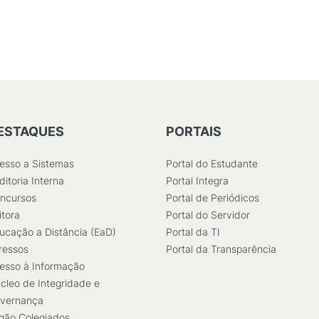
/
208
KB
)
ESTAQUES
PORTAIS
esso a Sistemas
Portal do Estudante
ditoria Interna
Portal Integra
ncursos
Portal de Periódicos
itora
Portal do Servidor
ucação a Distância (EaD)
Portal da TI
ressos
Portal da Transparência
esso à Informação
cleo de Integridade e
vernança
gão Colegiados