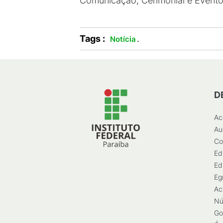
Comunicação, Cerimonial e Event
Tags :
.
Notícia
D
Ac
Au
Co
Ed
Ed
Eg
Ac
Nú
Go