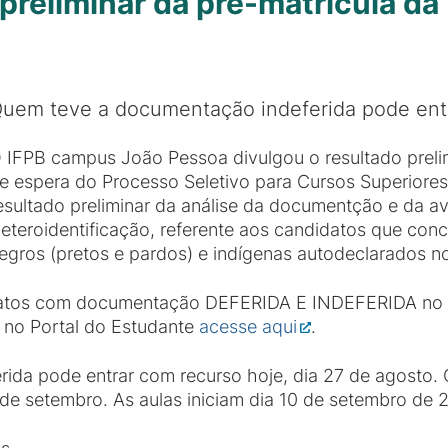
 preliminar da pré-matrícula da 
uem teve a documentação indeferida pode entr
 IFPB campus João Pessoa divulgou o resultado prelimi
e espera do Processo Seletivo para Cursos Superiore
esultado preliminar da análise da documentção e da a
eteroidentificação, referente aos candidatos que con
egros (pretos e pardos) e indígenas autodeclarados n
datos com documentação DEFERIDA E INDEFERIDA no re
 no Portal do Estudante
acesse aqui
.
da pode entrar com recurso hoje, dia 27 de agosto. O
 de setembro. As aulas iniciam dia 10 de setembro de 