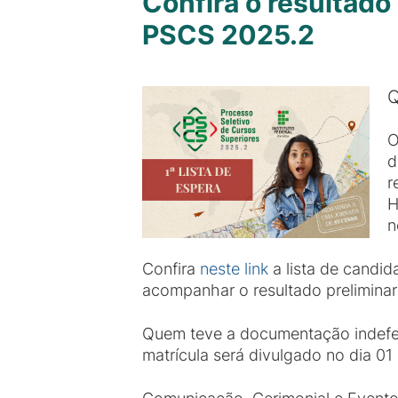
Confira o resultado
PSCS 2025.2
Q
O
d
r
H
n
Confira
neste link
a lista de candi
acompanhar o resultado preliminar
Quem teve a documentação indeferi
matrícula será divulgado no dia 01